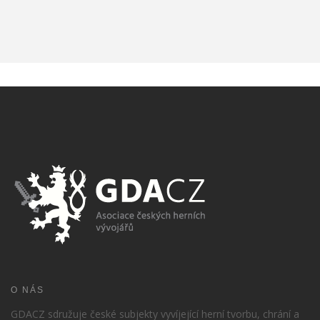
O NÁS
GDACZ sdružuje české subjekty vyvíjející herní tvorbu, chrání a