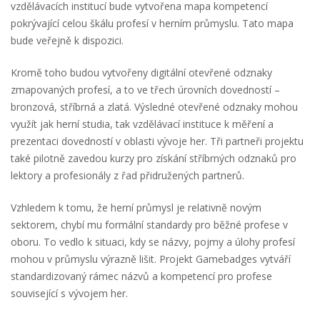
vzdělávacích institucí bude vytvořena mapa kompetencí
pokrývající celou škálu profesí v herním průmyslu. Tato mapa
bude veřejně k dispozici.
Kromě toho budou vytvořeny digitální otevřené odznaky
zmapovaných profesí, a to ve třech úrovních dovedností –
bronzová, stříbrná a zlatá. Výsledné otevřené odznaky mohou
využít jak herní studia, tak vzdělávací instituce k měření a
prezentaci dovedností v oblasti vývoje her. Tři partneři projektu
také pilotně zavedou kurzy pro získání stříbrných odznaků pro
lektory a profesionály z řad přidružených partnerů.
Vzhledem k tomu, že herní průmysl je relativně novým
sektorem, chybí mu formální standardy pro běžné profese v
oboru. To vedlo k situaci, kdy se názvy, pojmy a úlohy profesí
mohou v průmyslu výrazně lišit. Projekt Gamebadges vytváří
standardizovaný rámec názvů a kompetencí pro profese
související s vývojem her.