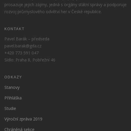
prosazuje jejich zájmy, jedná s orgány státní správy a podporuje
rozvoj průmyslového odvětví her v České republice.
KONTAKT
Pavel Barák – předseda
pavel.barak@gda.cz
+420 773 591 047
Sídlo: Praha 8, Pobřežní 46
ODKAZY
Stanovy
Přihláška
Studie
Výroční zpráva 2019
Chráněná sekce