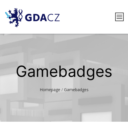
Skip
to
content
GDACZ
Gamebadges
Homepage
/
Gamebadges