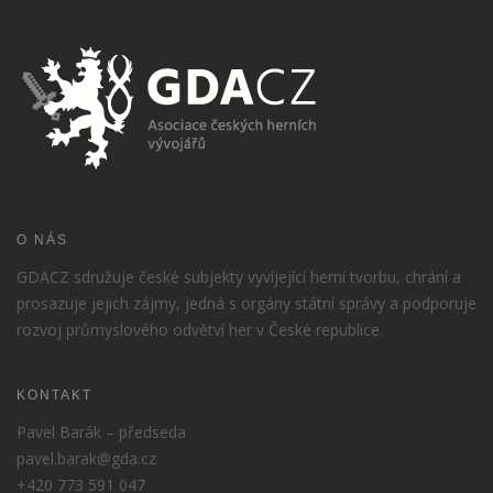
O NÁS
GDACZ sdružuje české subjekty vyvíjející herní tvorbu, chrání a
prosazuje jejich zájmy, jedná s orgány státní správy a podporuje
rozvoj průmyslového odvětví her v České republice.
KONTAKT
Pavel Barák – předseda
pavel.barak@gda.cz
+420 773 591 047