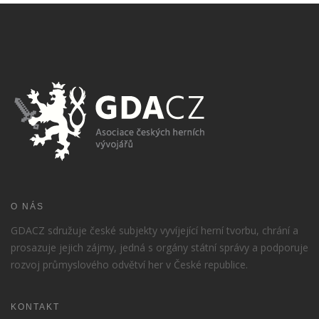
O NÁS
GDACZ sdružuje české subjekty vyvíjející herní tvorbu, chrání a
prosazuje jejich zájmy, jedná s orgány státní správy a podporuje
rozvoj průmyslového odvětví her v České republice.
KONTAKT