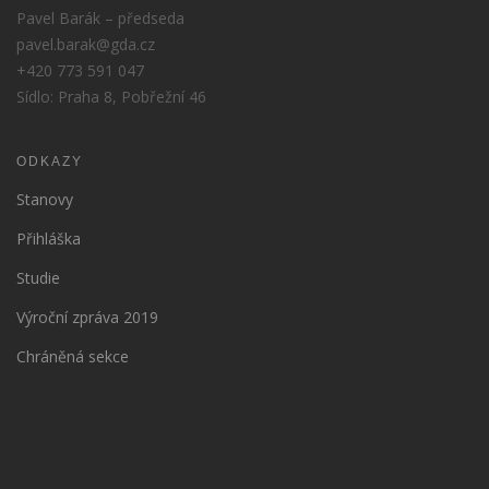
Pavel Barák – předseda
pavel.barak@gda.cz
+420 773 591 047
Sídlo: Praha 8, Pobřežní 46
ODKAZY
Stanovy
Přihláška
Studie
Výroční zpráva 2019
Chráněná sekce