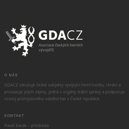
O NÁS
GDACZ sdružuje české subjekty vyvíjející herní tvorbu, chrání a
prosazuje jejich zájmy, jedná s orgány státní správy a podporuje
rozvoj průmyslového odvětví her v České republice.
KONTAKT
Pavel Barák – předseda