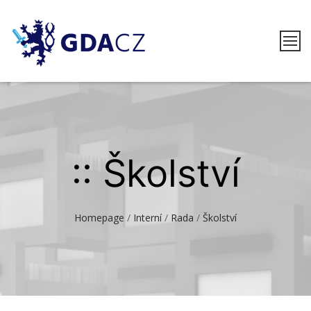
Skip
to
content
GDACZ
:: Školství
Homepage
/
Interní
/
Rada
/
Školství