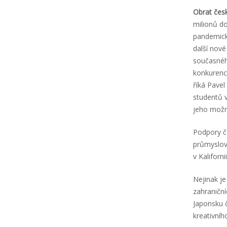
Obrat čes
milionů d
pandemické
další nové 
současného
konkurence
říká Pavel
studentů 
jeho možn
Podpory č
průmyslový
v Kaliforni
Nejinak je
zahraničn
Japonsku 
kreativníh