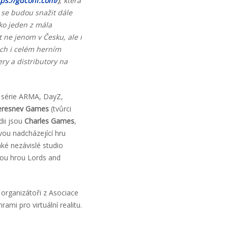
tps://gdconf.com/
)
, která
se budou snažit dále
ko jeden z mála
ne jenom v Česku, ale i
ách i celém herním
ry a distributory na
i série ARMA, DayZ,
eresnev Games
(tvůrci
dii jsou
Charles Games
,
svou nadcházející hru
ké nezávislé studio
nou hrou Lords and
organizátoři z Asociace
hrami pro virtuální realitu.