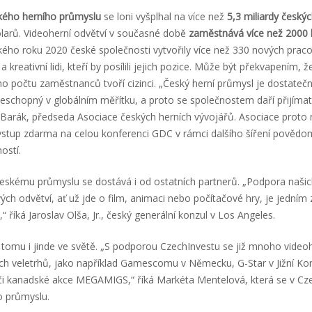
kého herního průmyslu
se loni vyšplhal na více než
5,3 miliardy český
olarů. Videoherní odvětví v současné době
zaměstnává více než 2000 l
ho roku 2020 české společnosti vytvořily více než 330 nových pracov
a kreativní lidi, kteří by posílili jejich pozice. Může být překvapením, 
 počtu zaměstnanců tvoří cizinci. „Český herní průmysl je dostatečně
schopný v globálním měřítku, a proto se společnostem daří přijímat 
 Barák, předseda Asociace českých herních vývojářů. Asociace proto n
vstup zdarma na celou konferenci GDC v rámci dalšího šíření povědo
ostí.
eskému průmyslu se dostává i od ostatních partnerů. „Podpora našich
ch odvětví, ať už jde o film, animaci nebo počítačové hry, je jedním z
i,“ říká Jaroslav Olša, Jr., český generální konzul v Los Angeles.
 tomu i jinde ve světě. „S podporou CzechInvestu se již mnoho videoh
ích veletrhů, jako například Gamescomu v Německu, G-Star v Jižní Ko
či kanadské akce MEGAMIGS,“ říká Markéta Mentelová, která se v Cze
o průmyslu.