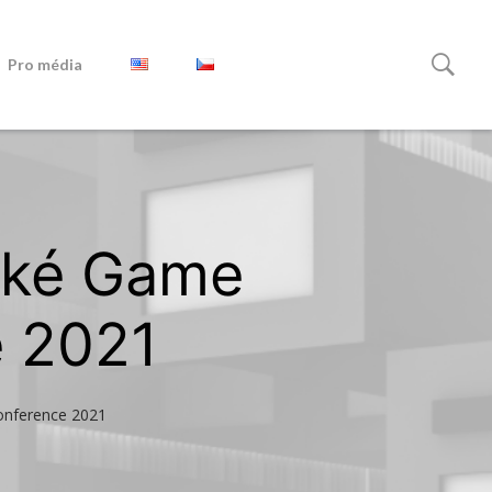
Pro média
ské Game
e 2021
onference 2021