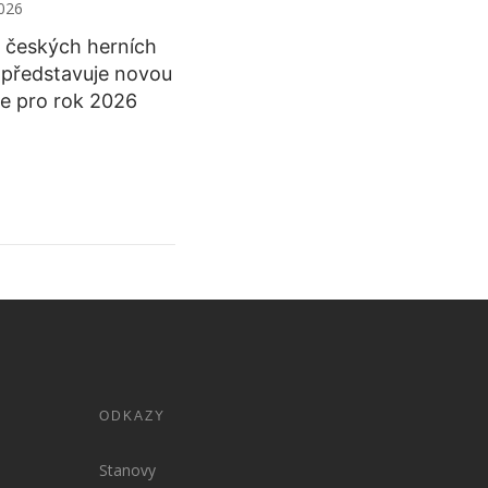
2026
 českých herních
 představuje novou
íle pro rok 2026
ODKAZY
Stanovy