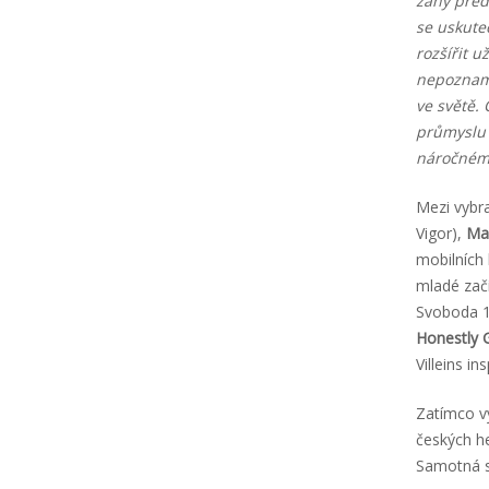
záhy před
se uskute
rozšířit 
nepozname
ve světě.
průmyslu 
náročném
Mezi vybr
Vigor),
Ma
mobilních 
mladé začí
Svoboda 19
Honestly
Villeins i
Zatímco v
českých h
Samotná sp