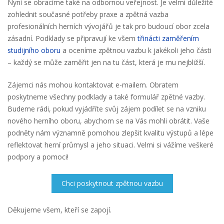
Nyní se obracíme také na odbornou veřejnost. Je velmi důležité
zohlednit současné potřeby praxe a zpětná vazba
profesionálních herních vývojářů je tak pro budoucí obor zcela
zásadní. Podklady se připravují ke všem
třinácti zaměřením
studijního oboru
a oceníme zpětnou vazbu k jakékoli jeho části
– každý se může zaměřit jen na tu část, která je mu nejbližší.
Zájemci nás mohou kontaktovat e-mailem. Obratem
poskytneme všechny podklady a také formulář zpětné vazby.
Budeme rádi, pokud vyjádříte svůj zájem podílet se na vzniku
nového herního oboru, abychom se na Vás mohli obrátit. Vaše
podněty nám významně pomohou zlepšit kvalitu výstupů a lépe
reflektovat herní průmysl a jeho situaci. Velmi si vážíme veškeré
podpory a pomoci!
Děkujeme všem, kteří se zapojí.