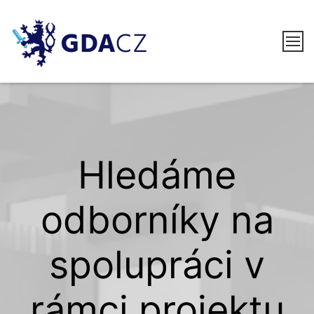
Skip
to
content
GDACZ
Hledáme
odborníky na
spolupráci v
rámci projektu