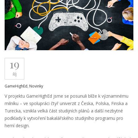
19
ŘÍJ
GameHighEd
,
Novinky
V projektu GameHighEd jsme se posunuli blíže k významnému
milníku – ve spolupráci čtyř univerzit z Česka, Polska, Finska a
Turecka, vznikla velká část studijních plánů a další nezbytné
podklady k vytvoření bakalářského studijního programu pro
herní design.