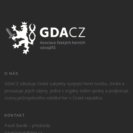
O NÁS
GDACZ sdružuje české subjekty vyvíjející herní tvorbu, chrání a
prosazuje jejich zájmy, jedná s orgány státní správy a podporuje
rozvoj průmyslového odvětví her v České republice.
KONTAKT
Pavel Barák – předseda
pavel.barak@gda.cz