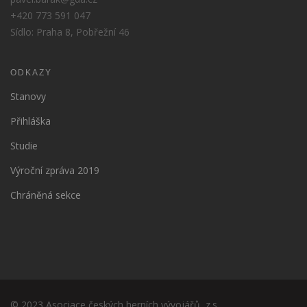
+420 773 591 047
Sídlo: Praha 8, Pobřežní 46
ODKAZY
Stanovy
Přihláška
Studie
Výroční zpráva 2019
Chráněná sekce
© 2023 Asociace českých herních vývojářů, z.s.