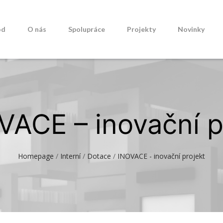
od
O nás
Spolupráce
Projekty
Novinky
OVACE – inovační p
Homepage
/
Interní
/
Dotace
/
INOVACE - inovační projekt