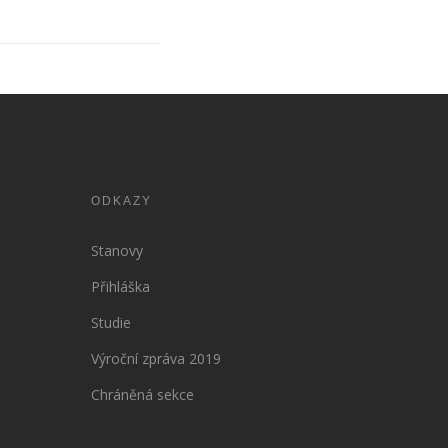
ODKAZY
Stanovy
Přihláška
Studie
Výroční zpráva 2019
Chráněná sekce