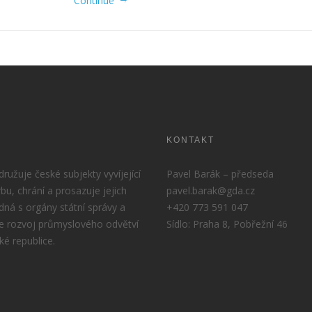
Continue
KONTAKT
užuje české subjekty vyvíjející
Pavel Barák – předseda
rbu, chrání a prosazuje jejich
pavel.barak@gda.cz
dná s orgány státní správy a
+420 773 591 047
e rozvoj průmyslového odvětví
Sídlo: Praha 8, Pobřežní 46
ké republice.