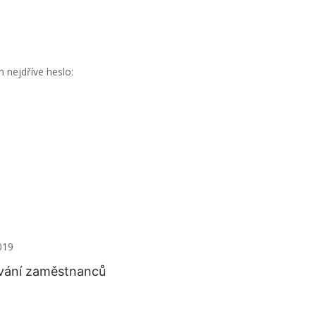
 nejdříve heslo:
019
ávání zaměstnanců