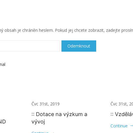
 obsah je chráněn heslem. Pokud jej chcete zobrazit, zadejte prosím
nal
Čvc 31st, 2019
Čvc 31st, 2
:: Dotace na výzkum a
:: Vzděl
ND
vývoj
Continue