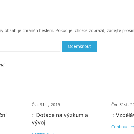
 obsah je chráněn heslem. Pokud jej chcete zobrazit, zadejte prosím
nal
Čvc 31st, 2019
Čvc 31st, 2
ční
:: Dotace na výzkum a
:: Vzděl
vývoj
Continue