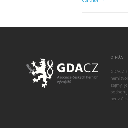
Continue
O NÁS
GDACZ sdr
herní tvo
zájmy, je
podporuj
her v Čes