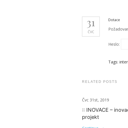
31
Dotace
Požadovaný
ČVC
Heslo:
Tags:
inter
RELATED POSTS
Čvc 31st, 2019
:: INOVACE – inova
projekt