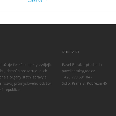
Continue
KONTAKT
užuje české subjekty vyvíjející
Pavel Barák – předseda
rbu, chrání a prosazuje jejich
pavel.barak@gda.cz
dná s orgány státní správy a
+420 773 591 047
e rozvoj průmyslového odvětví
Sídlo: Praha 8, Pobřežní 46
ké republice.