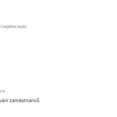
 nejdříve heslo:
019
ávání zaměstnanců