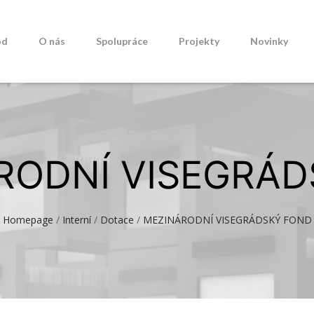
od
O nás
Spolupráce
Projekty
Novinky
ÁRODNÍ VISEGRÁ
Homepage
/
Interní
/
Dotace
/
MEZINÁRODNÍ VISEGRÁDSKÝ FOND