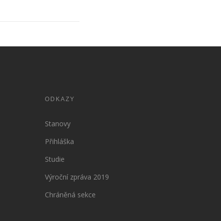
ODKAZY
Stanovy
Přihláška
Studie
Výroční zpráva 2019
Chráněná sekce