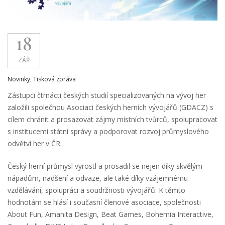
18
ZÁŘ
Novinky
,
Tisková zpráva
Zástupci čtrnácti českých studií specializovaných na vývoj her
založili společnou Asociaci českých herních vývojářů (GDACZ) s
cílem chránit a prosazovat zájmy místních tvůrců, spolupracovat
s institucemi státní správy a podporovat rozvoj průmyslového
odvětví her v ČR.
Český herní průmysl vyrostl a prosadil se nejen díky skvělým
nápadům, nadšení a odvaze, ale také díky vzájemnému
vzdělávání, spolupráci a soudržnosti vývojářů. K těmto
hodnotám se hlásí i současní členové asociace, společnosti
About Fun, Amanita Design, Beat Games, Bohemia Interactive,