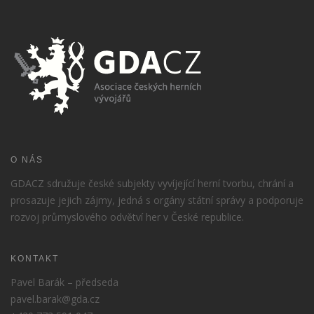
O NÁS
GDACZ sdružuje české subjekty vyvíjející herní tvorbu, chrání a
prosazuje jejich zájmy, jedná s orgány státní správy a podporuje
rozvoj průmyslového odvětví her v České republice.
KONTAKT
Pavel Barák – předseda
pavel.barak@gda.cz