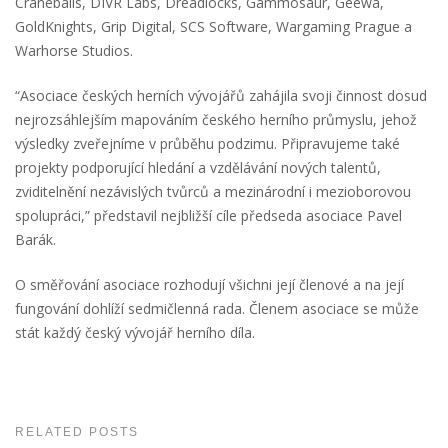
Craneballs, DIVR Labs, Dreadlocks, Gammosaur, Geewa,
GoldKnights, Grip Digital, SCS Software, Wargaming Prague a
Warhorse Studios.
“Asociace českých herních vývojářů zahájila svoji činnost dosud
nejrozsáhlejším mapováním českého herního průmyslu, jehož
výsledky zveřejníme v průběhu podzimu. Připravujeme také
projekty podporující hledání a vzdělávání nových talentů,
zviditelnění nezávislých tvůrců a mezinárodní i mezioborovou
spolupráci,” představil nejbližší cíle předseda asociace Pavel
Barák.
O směřování asociace rozhodují všichni její členové a na její
fungování dohlíží sedmičlenná rada. Členem asociace se může
stát každý český vývojář herního díla.
RELATED POSTS