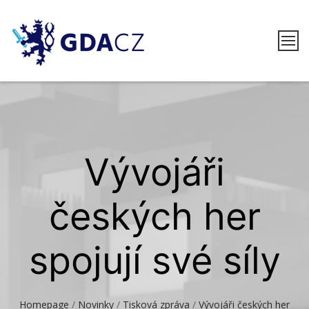
Skip
to
content
GDACZ
Vývojáři
českých her
spojují své síly
Homepage
/
Novinky
/
Tisková zpráva
/
Vývojáři českých her